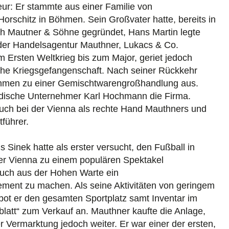
eur: Er stammte aus einer Familie von
orschitz in Böhmen. Sein Großvater hatte, bereits in
h Mautner & Söhne gegründet, Hans Martin legte
der Handelsagentur Mauthner, Lukacs & Co.
m Ersten Weltkrieg bis zum Major, geriet jedoch
sche Kriegsgefangenschaft. Nach seiner Rückkehr
ehmen zu einer Gemischtwarengroßhandlung aus.
dische Unternehmer Karl Hochmann die Firma.
uch bei der Vienna als rechte Hand Mauthners und
tführer.
s Sinek hatte als erster versucht, den Fußball in
er Vienna zu einem populären Spektakel
auch aus der Hohen Warte ein
ement zu machen. Als seine Aktivitäten von geringem
 bot er den gesamten Sportplatz samt Inventar im
att“ zum Verkauf an. Mauthner kaufte die Anlage,
r Vermarktung jedoch weiter. Er war einer der ersten,