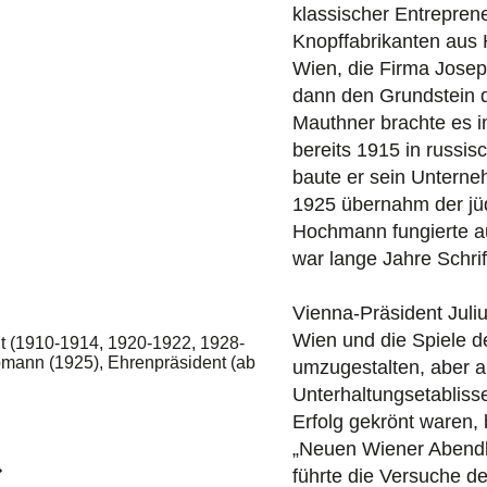
klassischer Entrepren
Knopffabrikanten aus H
Wien, die Firma Josep
dann den Grundstein 
Mauthner brachte es i
bereits 1915 in russi
baute er sein Untern
1925 übernahm der jü
Hochmann fungierte a
war lange Jahre Schrif
Vienna-Präsident Juliu
Wien und die Spiele d
ent (1910-1914, 1920-1922, 1928-
Obmann (1925), Ehrenpräsident (ab
umzugestalten, aber 
Unterhaltungsetabliss
Erfolg gekrönt waren,
„Neuen Wiener Abendbl
führte die Versuche de